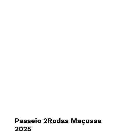
Vitor Neno - Nenophoto
Passeio 2Rodas Maçussa
2025